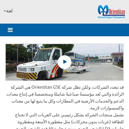
لغة
قد تتعدد الشركات، ولكن تظل شركة Orientitan GSE هي الشركة
الرائدة والتي تُعد مؤسسةً صناعيةً شاملةً ومتخصصةً في إنتاج معدات
الدعم والخدمات الأرضية في المطارات وكل ما يتبع لها من معدات
واكسسوارات لازمة.
تشمل منتجات الشركة بشكل رئيسي على العربات التي لا تحتاج
للطاقة (عربات بدون محركات) مثل مقطورة الأمتعة ومقطروة
حاويات LD3 للشحن الجوي ومنصة حاوية 10 قدم للشحن الجوي