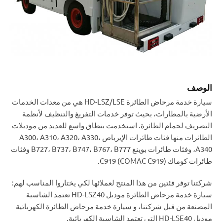
الوصف
سيارة خدمة مرحاض الطائرة HD-LSZ/LSE هي من معدات الخدمات
الأرضية بالمطارات، بحيث توفر خدمات التفريغ والتنظيف لأنظمة
التصريف لحمام الطائرة. استخدمت بنطاق واسع للعديد من موديلات
الطائرات منها فئات طائرات الإيرباص A300، A310، A320، A330،
A340، وفئات طائرات بوينغ B727، B737، B747، B767، B777 وفئات
طائرات كوماك C919 (COMAC C919).
شركتنا توفر فئتين من هذا المنتح لعملائها لكي يختاروا المناسب لهم:
سيارة خدمة مرحاض الطائرة موديل HD-LSZ40 تعتمد الشاسية
المصنعة من قبل شركتنا، و سيارة خدمة مرحاض الطائرة الكهربائية
موديل HD-LSE40 التي تعتمد الشاسية الكهربائية.