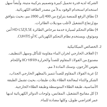
الشركة لديه قدرة تحميل كبيرة وتصميم بتركيبة متينة. وأيضاً سهل
استخدام استخدام الوقود بدلاً من مصدر الطاقة الكهربائية.
3) نطاق الرفع للمنصة يتراوح من 400 إلى 2800 مم، بحيث يتوافق
مع إرتفاع التشغيل لأغلب موديلات الطائرات.
4) نظام التحكم لسيارة خدمة مرحاض الطائرة HD-LSZ/LSE أمن
وموثوق، ويستخدم نظام التحكم الكهربائي IC أو CUMTIS.
الخصائص الميكانيكية
1) الغلاف الخارجي لخزان الماء مقاومة للتأكل وسهل التنظيف.
مصنوع من الفولاذ المقاوم للصدأ والحرارة 0Cr18Ni9 واللحام
بقوس الأرجون، وسنك المادة 3 مم.
2) عربة الفولاذ المقاوم للصدأ تتميز بالمظهر الخارجي الجذاب،
الشكر والثناء لمعالجة الطلاء بثلاث طبقات، بحيث تشمل الطبقة
الأساسية، طبقة الطلاء المتوسطة وطبقة الطلاء الخارجية.
3) كل مفاتيح التشغيل، المقابس، ولوحات الدوائر الكهربائية لديها
عمر افتراضي طويل، وكلها مضادة للماء.