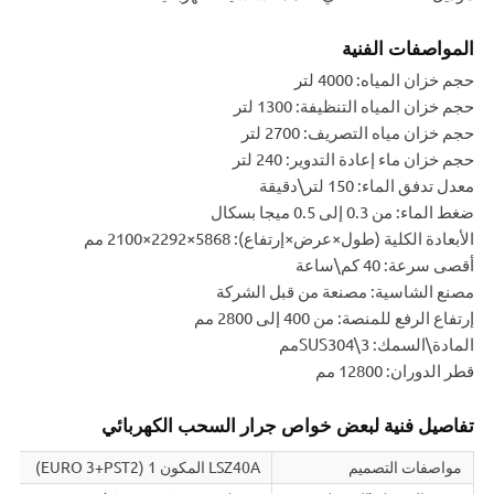
المواصفات الفنية
حجم خزان المياه: 4000 لتر
حجم خزان المياه التنظيفة: 1300 لتر
حجم خزان مياه التصريف: 2700 لتر
حجم خزان ماء إعادة التدوير: 240 لتر
معدل تدفق الماء: 150 لتر\دقيقة
ضغط الماء: من 0.3 إلى 0.5 ميجا بسكال
الأبعادة الكلية (طول×عرض×إرتفاع): 5868×2292×2100 مم
أقصى سرعة: 40 كم\ساعة
مصنع الشاسية: مصنعة من قبل الشركة
إرتفاع الرفع للمنصة: من 400 إلى 2800 مم
المادة\السمك: SUS304\3مم
قطر الدوران: 12800 مم
تفاصيل فنية لبعض خواص جرار السحب الكهربائي
مواصفات التصميم
LSZ40A المكون 1 (EURO 3+PST2)
0B