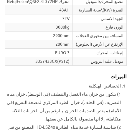
مصنع المحرك\الموديل
محرك BeiqiFoton\QSF2.8T372HP
محر
القدرة (KW)\سعة البطارية
43AH
H
الجهد الاسمي
72V
V
الوزن فارغ
3080kg
g
المسافة بين محوري العجلات
2900mm
m
الإرتفاع عن الأرض (الخلوص)
200mm
m
إنبعاثات المحرك
EURO 3
4
موديل علبة التروس
3357433CX(PST2)
)
الميزات
الخصائص الهيكلية
1) يتكون من خزان ماء الغسل والتنظيف (في الوسط)، خزان مياه
التصريف (في الخلف)، خزان الطرد المركزي لمضخة التفريغ (في
الأمام) ممنص الصدمات للخزان. بالرغم من أن الخزانات الثلاثة
متكاملة، إلا أنها مفصولة بالكامل عن بعضها.
2) شاسية لسيارة خدمة مياه الطائرة HD-LSZ40 المصنع من قبل