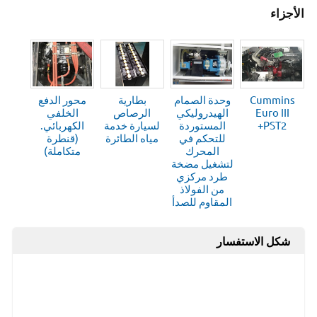
الأجزاء
Cummins
وحدة الصمام
بطارية
محور الدفع
Euro III
الهيدروليكي
الرصاص
الخلفي
+PST2
المستوردة
لسيارة خدمة
الكهربائي.
للتحكم في
مياه الطائرة
(قنطرة
المحرك
متكاملة)
لتشغيل مضخة
طرد مركزي
من الفولاذ
المقاوم للصدأ
شكل الاستفسار